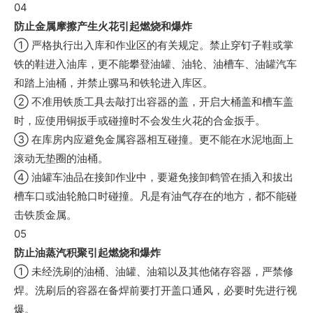
04
防止金属摩擦产生火花引起燃烧和爆炸
① 严格执行出入库和作业区的有关规定。禁止穿钉子鞋或掌
铁的鞋进入油库，更不能攀登油罐、油轮、油槽车、油罐汽车
和踏上油桶，并禁止骡马和铁轮进入库区。
② 不准用铁质工具去敲打出容器的盖，开启大桶盖和槽车盖
时，应使用铜扳手或碰撞时不会发生火花的合金扳手。
③ 在库房内应避免金属容器相互碰撞。更不能在水泥地面上
滚动无垫圈的油桶。
④ 油罐车油品在接卸作业中，要避免接卸鹤管在插入和拔出
槽车口或油轮舱口时碰撞。凡是有油气存在的地方，都不能碰
击铁质金属。
05
防止油蒸汽积聚引起燃烧和爆炸
① 未经洗刷的油桶、油罐、油箱以及其他储存容器，严禁修
焊。洗刷后的容器在备焊前要打开盖口通风，必要时先进行视
爆。