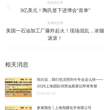
历史的文章
章
3亿美元！陶氏签下进博会“首单”
历
史
导
未来的文章
的
航
文
美国一石油加工厂爆炸起火！现场混乱，浓烟
未
章：
滚滚！
来
的
文
章：
相关消息
坦白说，我们也没想到今年会这么快——
2026上海国际润滑油展展位即将售罄
2026-05-29
参展预告 | 上海尧疆化学有限公司