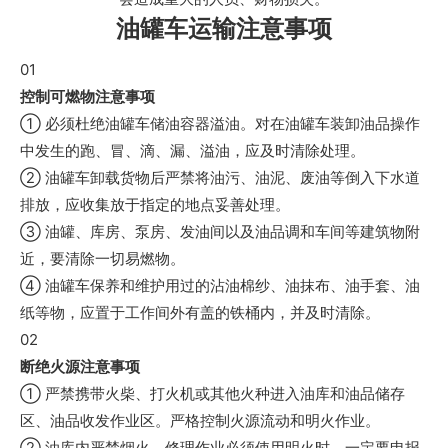
油罐车运输注意事项
0
1
控制可燃物注意事项
① 必须杜绝油罐车储油容器溢油。对在油罐车装卸油品操作
中发生的跑、冒、滴、漏、溢油，应及时清除处理。
② 油罐车卸载货物后严禁将油污、油泥、废油等倒入下水道
排放，应收集放于指定的地点妥善处理。
③ 油罐、库房、泵房、发油间以及油品调和车间等建筑物附
近，要清除一切易燃物。
④ 油罐车保养和维护用过的沾油棉纱、油抹布、油手套、油
纸等物，应置于工作间外有盖的铁桶内，并及时清除。
02
断绝火源注意事项
① 严禁携带火柴、打火机或其他火种进入油库和油品储存
区、油品收发作业区。严格控制火源流动和明火作业。
② 油库内严禁烟火，修理作业必须使用明火时，一定要申报