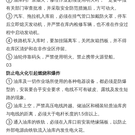
有关部门审查批准，并采取安全防范措施后，方可动火。
③ 汽车、拖拉机入库前，必须在排气管口加戴防火罩，停车
后立即熄灭发动机，并严禁在库内检修车辆，也不准在作业过
程中启动发动机。
④ 铁路机车入库时，要加挂隔离车，关闭灰箱挡板，并不得
在库区清炉和在非作业区停留。
⑤ 油轮停靠码头，严禁使用明火。禁止携带火源登船。
03
防止电火化引起燃烧和爆炸
① 油库及一切作业场所使用的各种电器设备，都必须是防爆
型的，安装要合乎安全要求，电线不可有破皮、露线及发生短
路的现象。
② 油库上空，严禁高压电线跨越。储油区和桶装轻质油库房
与电线的距离，必须大于电杆长度的1.5倍以上。
③ 通入油库的铁轨，必须在入库口前安装绝缘隔板，以防止
外部电源由铁轨流入油库内发生电火花。