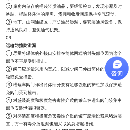
② 库房内储存的桶装轻质油品，要经常检查，发现渗漏及时
换装。桶装轻质油的库房、货棚和收发间应保持空气流动。
③ 地下、山洞油罐区，严防油品渗漏，要安装通风设备，保
持通风良好，避免油气积聚。
06
运输防撞防泄漏
① 尽量将罐体的外接口安排在筒体两端的封头部位因为这个
部位不容易受到撞击。
② 阀门应尽量采用内置式，以减少阀门伸出筒体的部分，减
轻或免受撞击。
③ 槽罐车阀门伸出筒体部分要有足够强度的护栏加以保护避
免阀门受到撞击。
④ 对盛装高度和极度危害毒性介质的罐车在进出阀门较集中
部位安装泄漏报警器。
⑤ 对盛装髙度和极度危害毒性介质的罐车应增设紧急堵漏装
置，万一有毒介质泄漏也能采取紧急堵漏措施。