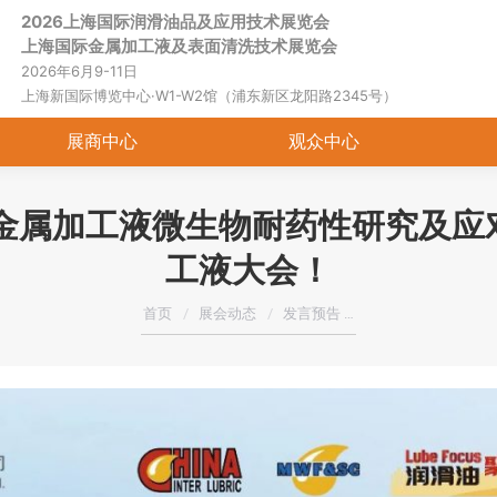
2026上海国际润滑油品及应用技术展览会
首页
关于展会
展商中心
观
上海国际金属加工液及表面清洗技术展览会
2026年6月9-11日
上海新国际博览中心·W1-W2馆（浦东新区龙阳路2345号）
展商中心
观众中心
：金属加工液微生物耐药性研究及
工液大会！
您在这里：
首页
展会动态
发言预告 …