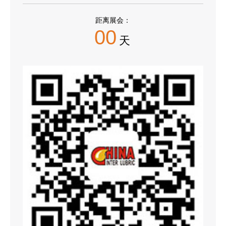
距离展会：
00
天