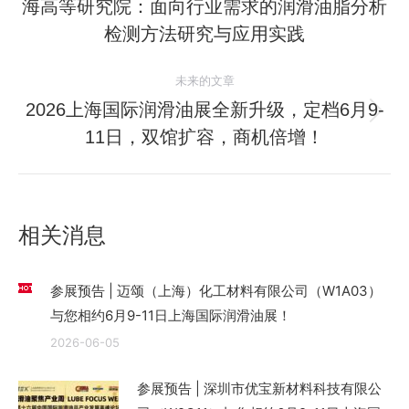
海高等研究院：面向行业需求的润滑油脂分析
历
导
史
检测方法研究与应用实践
航
的
文
未来的文章
章：
2026上海国际润滑油展全新升级，定档6月9-
未
11日，双馆扩容，商机倍增！
来
的
文
章：
相关消息
参展预告 | 迈颂（上海）化工材料有限公司（W1A03）
与您相约6月9-11日上海国际润滑油展！
2026-06-05
参展预告 | 深圳市优宝新材料科技有限公