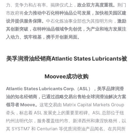
力、竞争力和占有率。揭牌仪式上，
政企双方高度重视。
荆门
市政府将
全力推动中石化特种油品公司发展，加快相关园区建
设并提供服务保障。
中石化炼油事业部也为其指明方向，
激励
其创新突破，在特种油品领域争先创优，为产业和地方发展注
入动力、筑牢根基，携手开创新局面。
美孚润滑油经销商Atlantic States Lubricants被
Moovee成功收购
Atlantic States Lubricants Corp.（ASL），美孚品牌润滑
油的知名经销商，已通过战略交易出售给全球润滑油解决方案
领导者 Moove。
这笔交易由 Matrix Capital Markets Group
牵头，标志着 ASL 发展史上的重要里程碑。ASL 总部位于纽
约州法明代尔，服务覆盖纽约市、新泽西州和康涅狄格州，以
其 SYSTM7 和 Centurian 等优质润滑油产品闻名。在共同所