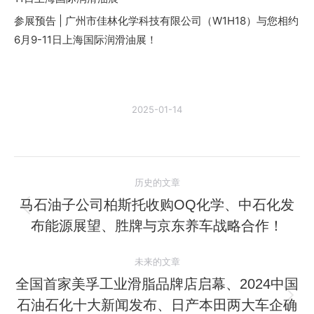
参展预告 | 广州市佳林化学科技有限公司（W1H18）与您相约
6月9-11日上海国际润滑油展！
2025-01-14
文
历史的文章
章
马石油子公司柏斯托收购OQ化学、中石化发
历
布能源展望、胜牌与京东养车战略合作！
导
史
的
航
未来的文章
文
全国首家美孚工业滑脂品牌店启幕、2024中国
章：
石油石化十大新闻发布、日产本田两大车企确
未