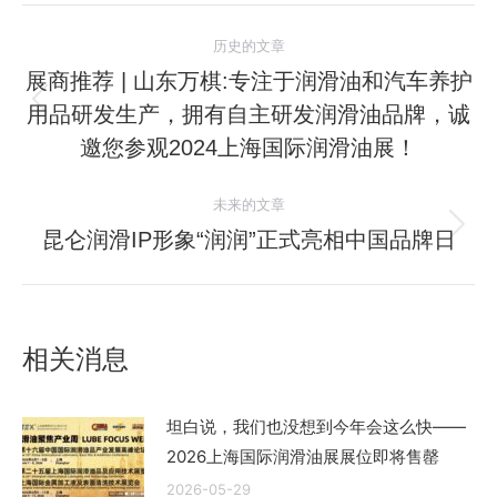
文
历史的文章
章
展商推荐 | 山东万棋:专注于润滑油和汽车养护
用品研发生产，拥有自主研发润滑油品牌，诚
历
导
史
邀您参观2024上海国际润滑油展！
航
的
文
未来的文章
章：
昆仑润滑IP形象“润润”正式亮相中国品牌日
未
来
的
文
相关消息
章：
坦白说，我们也没想到今年会这么快——
2026上海国际润滑油展展位即将售罄
2026-05-29