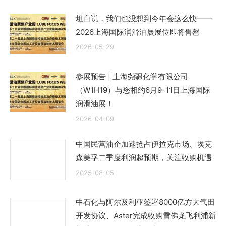
坦白说，我们也没想到今年会这么快——
2026上海国际润滑油展展位即将售罄
2026-05-29
参展预告 | 上海尧疆化学有限公司
（W1H19）与您相约6月9-11日上海国际
润滑油展！
2026-04-09
中国民营油企加速抢占伊拉克市场、埃克
森美孚二季度利润超预期，关注收购机遇
2025-08-05
中石化与阿尔及利亚签署8000亿方大气田
开发协议、Aster完成收购雪佛龙飞利浦新