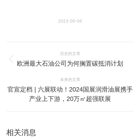
2023-09-06
文
历史的文章
章
欧洲最大石油公司为何搁置碳抵消计划
历
史
导
未来的文章
的
航
文
官宣定档 | 六展联动！2024国展润滑油展携手
未
章：
产业上下游，20万㎡超强联展
来
的
文
章：
相关消息