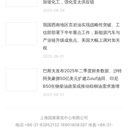
加坡化工，强化亚太供应链
2025-08-04
我国西南地区页岩油实现战略性突破、工
信部部署下半年重点工作，新能源汽车与
产业链升级成焦点、美国大幅上调对加关
税
2025-08-01
巴斯夫发布2025年二季度财务数据、沙特
阿美豪掷50亿美元扩建Zuluf油田、印尼
B50生物柴油政策或推动棕榈油需求激增
2025-08-01
上海国展展览中心有限公司
电话:+86-21-62952132 18901608397 传真:+86-21-