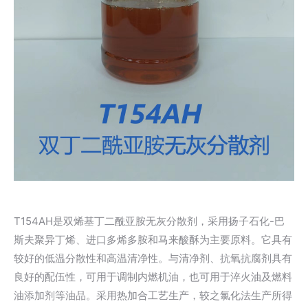
T154AH是双烯基丁二酰亚胺无灰分散剂，采用扬子石化-巴
斯夫聚异丁烯、进口多烯多胺和马来酸酥为主要原料。它具有
较好的低温分散性和高温清净性。与清净剂、抗氧抗腐剂具有
良好的配伍性，可用于调制内燃机油，也可用于淬火油及燃料
油添加剂等油品。采用热加合工艺生产，较之氯化法生产所得