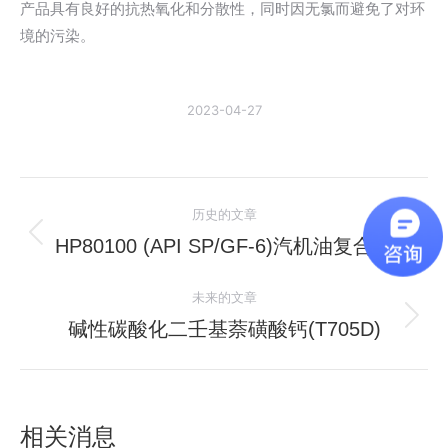
产品具有良好的抗热氧化和分散性，同时因无氯而避免了对环
境的污染。
2023-04-27
文
历史的文章
章
HP80100 (API SP/GF-6)汽机油复合剂
历
史
导
未来的文章
的
航
文
碱性碳酸化二壬基萘磺酸钙(T705D)
未
章：
来
的
文
相关消息
章：