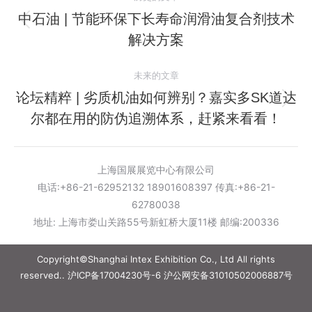
章
中石油 | 节能环保下长寿命润滑油复合剂技术
历
解决方案
导
史
的
航
未来的文章
文
论坛精粹 | 劣质机油如何辨别？嘉实多SK道达
章：
未
尔都在用的防伪追溯体系，赶紧来看看！
来
的
文
上海国展展览中心有限公司
章：
电话:+86-21-62952132 18901608397 传真:+86-21-
62780038
地址: 上海市娄山关路55号新虹桥大厦11楼 邮编:200336
Copyright©Shanghai Intex Exhibition Co., Ltd All rights
reserved..
沪ICP备17004230号-6
沪公网安备31010502006887号