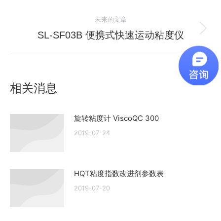
史
导
未来的文章
的
航
文
SL-SF03B 便携式快速运动粘度仪
未
章：
来
的
文
相关消息
章：
旋转粘度计 ViscoQC 300
2019-07-24
HQT粘度指数改进剂参数表
2019-07-20