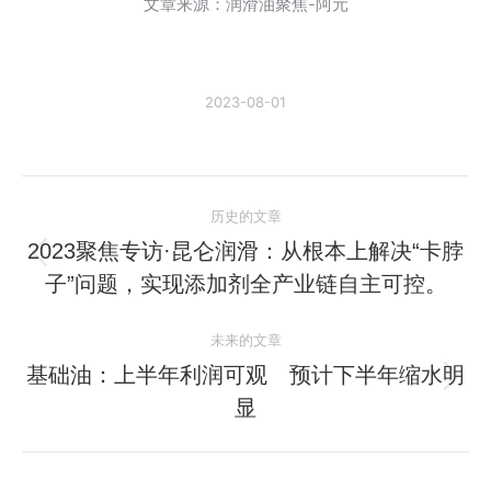
文章来源：润滑油聚焦-阿元
2023-08-01
文
历史的文章
章
2023聚焦专访·昆仑润滑：从根本上解决“卡脖
历
子”问题，实现添加剂全产业链自主可控。
导
史
的
航
未来的文章
文
基础油：上半年利润可观 预计下半年缩水明
章：
未
显
来
的
文