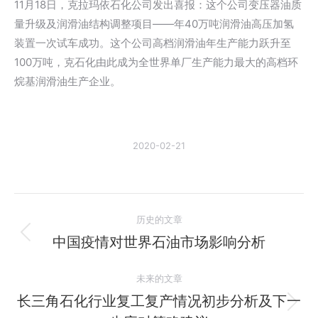
11月18日，克拉玛依石化公司发出喜报：这个公司变压器油质
量升级及润滑油结构调整项目——年40万吨润滑油高压加氢
装置一次试车成功。这个公司高档润滑油年生产能力跃升至
100万吨，克石化由此成为全世界单厂生产能力最大的高档环
烷基润滑油生产企业。
2020-02-21
文
历史的文章
章
中国疫情对世界石油市场影响分析
历
史
导
未来的文章
的
航
文
长三角石化行业复工复产情况初步分析及下一
未
章：