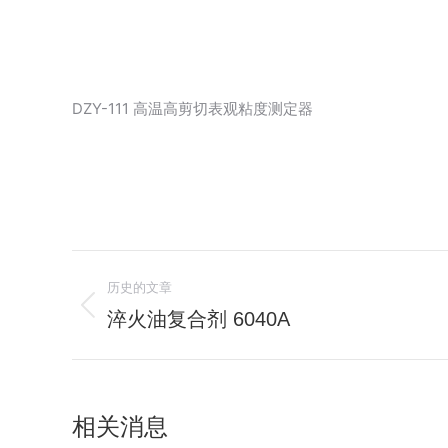
DZY-111 高温高剪切表观粘度测定器
文
历史的文章
章
淬火油复合剂 6040A
历
史
导
的
航
文
相关消息
章：