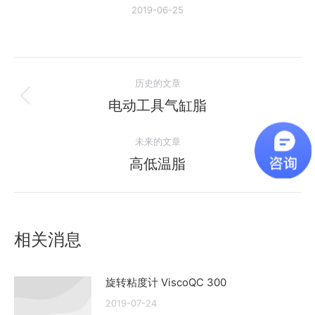
2019-06-25
文
历史的文章
章
电动工具气缸脂
历
史
导
未来的文章
的
航
文
高低温脂
未
章：
来
的
文
相关消息
章：
旋转粘度计 ViscoQC 300
2019-07-24