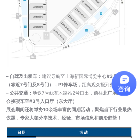
– 自驾及出租车：
建议导航至上海新国际博览中心
#3号入口厅
（靠近7号门及8号门），P1停车场，
距离观众报到处最近
– 公共交通：
地铁7号线花木路站2号口出，前往
北广场乘坐展
会接驳车至#3号入口厅（东大厅）
展会期间还将举办10余场丰富的同期活动，聚焦当下行业最热
议题，专家大咖分享技术、经验、市场信息和前沿趋势！