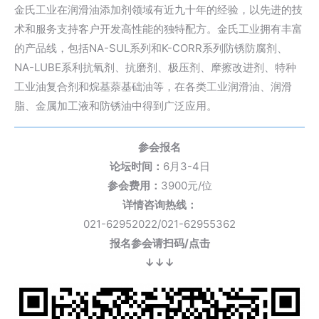
金氏工业在润滑油添加剂领域有近九十年的经验，以先进的技
术和服务支持客户开发高性能的独特配方。金氏工业拥有丰富
的产品线，包括NA-SUL系列和K-CORR系列防锈防腐剂、
NA-LUBE系利抗氧剂、抗磨剂、
极压剂
、摩擦改进剂、特种
工业油复合剂和烷基萘基础油等，在各类工业润滑油、润滑
脂、
金属加工液
和防锈油中得到广泛应用。
参会报名
论坛时间：
6月3-4日
参会费用：
3900元/位
详情咨询热线：
021-62952022/021-62955362
报名参会请扫码/点击
↓↓↓