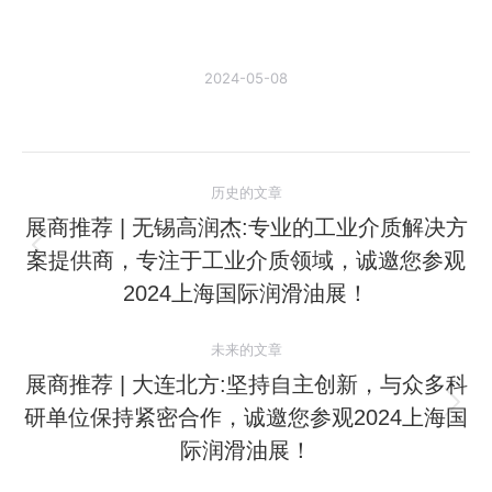
2024-05-08
文
历史的文章
章
展商推荐 | 无锡高润杰:专业的工业介质解决方
案提供商，专注于工业介质领域，诚邀您参观
历
导
史
2024上海国际润滑油展！
航
的
文
未来的文章
章：
展商推荐 | 大连北方:坚持自主创新，与众多科
研单位保持紧密合作，诚邀您参观2024上海国
未
来
际润滑油展！
的