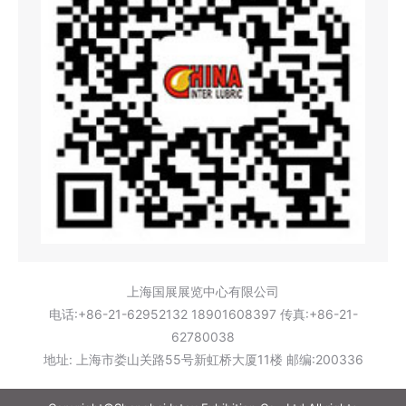
上海国展展览中心有限公司
电话:+86-21-62952132 18901608397 传真:+86-21-
62780038
地址: 上海市娄山关路55号新虹桥大厦11楼 邮编:200336