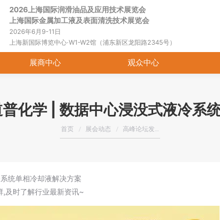
2026上海国际润滑油品及应用技术展览会
首页
关于展会
展商中心
观
上海国际金属加工液及表面清洗技术展览会
2026年6月9-11日
上海新国际博览中心·W1-W2馆（浦东新区龙阳路2345号）
展商中心
观众中心
道普化学 | 数据中心浸没式液冷系
您在这里：
首页
展会动态
高峰论坛发…
冷系统单相冷却液解决方案
粉群,及时了解行业最新资讯~