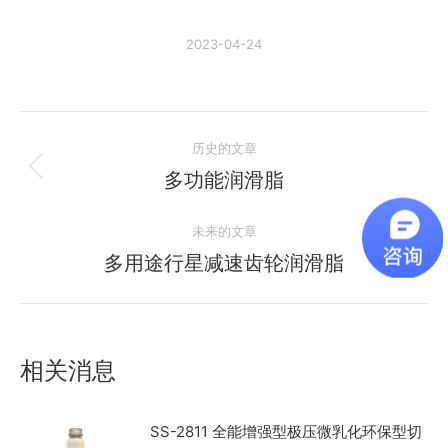
2023-04-24
文
历史的文章
章
多功能润滑脂
历
史
导
未来的文章
的
航
文
多用途行星减速齿轮润滑脂
未
章：
来
的
文
相关消息
章：
SS-2811 全能增强型极压微乳化环保型切