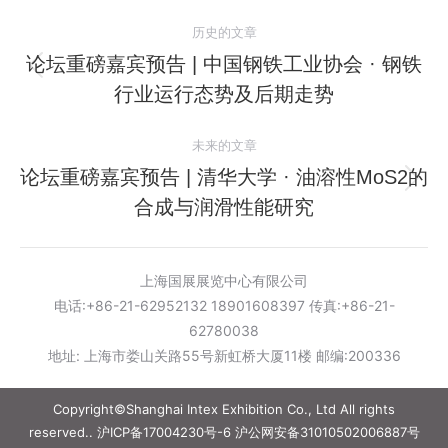
文
历史的文章
章
论坛重磅嘉宾预告 | 中国钢铁工业协会 · 钢铁
历
行业运行态势及后期走势
导
史
的
航
未来的文章
文
论坛重磅嘉宾预告 | 清华大学 · 油溶性MoS2的
章：
未
合成与润滑性能研究
来
的
文
上海国展展览中心有限公司
章：
电话:+86-21-62952132 18901608397 传真:+86-21-
62780038
地址: 上海市娄山关路55号新虹桥大厦11楼 邮编:200336
Copyright©Shanghai Intex Exhibition Co., Ltd All rights
reserved..
沪ICP备17004230号-6
沪公网安备31010502006887号