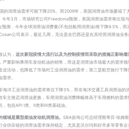
的润滑油需求可能下降20%。而2009年，美国润滑油市场萎缩了大约1
今年3月，市场研究公司Freedonia预测，美国润滑油需求将出现与
布的报告预测，今年全球润滑油消费量(不包括船用润滑油)将下降9.5%，而
西Cosan公司表示，最近几周，无论是在巴西还是在其经营润滑油业
致认为，
这次新冠疫情大流行以及为控制疫情而采取的措施正影响着
，严重影响乘用车发动机油的销售，而这是润滑油市场最大的需求领
造业活动，也降低了市场对工业润滑油的需求；第三是航空旅行下降
油需求。
球对非海洋工业润滑油的需求将仅下降3%，而非海洋交通工具润滑油的消费
数车主推迟润滑油更换，车用润滑油消费降幅将高于车用燃料的需求
括API I类、II类和III类基础油。
的领域是重型柴油发动机润滑油。
SBA咨询公司总经理斯蒂芬·埃姆斯(St
行业供应链的润滑油需求保持稳定，尤其是沃尔玛和好市多等零售企