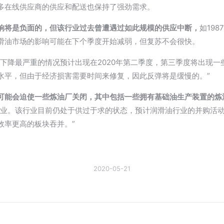
多在线供应商的供应和配送也保持了强劲需求。
响将是负面的，但该行业过去曾遭遇过如此规模的供应中断，
如19
滑油市场的影响可能在下个季度开始减弱，但复苏不会很快。
示:“需求下降最严重的情况预计出现在2020年第二季度，第三季度将出现
水平，但由于经济损害需要时间来修复，因此反弹将是缓慢的。”
可能会迫使一些炼油厂关闭，其中包括一些拥有基础油生产装置的炼
行业。该行业目前仍处于供过于求的状态，预计润滑油行业的并购活
效率更高的板块吞并。”
2020-05-21