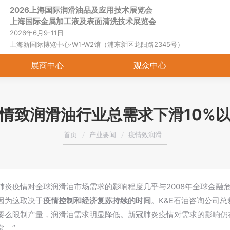
2026上海国际润滑油品及应用技术展览会
首页
关于展会
展商中心
观
上海国际金属加工液及表面清洗技术展览会
2026年6月9-11日
上海新国际博览中心·W1-W2馆（浦东新区龙阳路2345号）
展商中心
观众中心
情致润滑油行业总需求下滑10%
您在这里：
首页
产业要闻
疫情致润滑…
肺炎疫情对全球润滑油市场需求的影响程度几乎与2008年全球金融
因为这取决于
疫情控制和经济复苏持续的时间
。K&E石油咨询公司总
要么限制产量，润滑油需求明显降低。新冠肺炎疫情对需求的影响仍
常。”