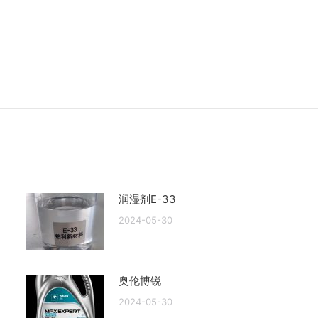
未
来
的
文
章：
润湿剂E-33
2024-05-30
奥伦博锐
2024-05-30