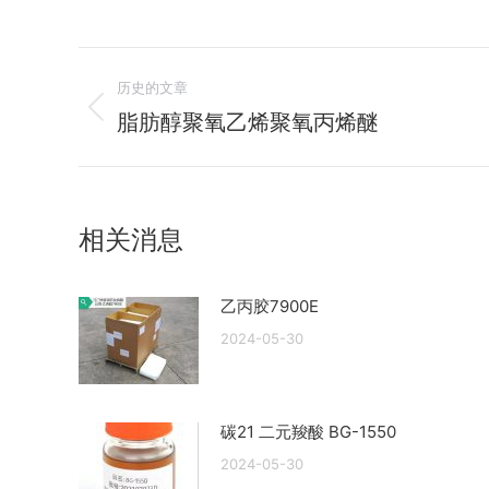
文
历史的文章
章
脂肪醇聚氧乙烯聚氧丙烯醚
历
史
导
的
航
文
相关消息
章：
乙丙胶7900E
2024-05-30
碳21 二元羧酸 BG-1550
2024-05-30