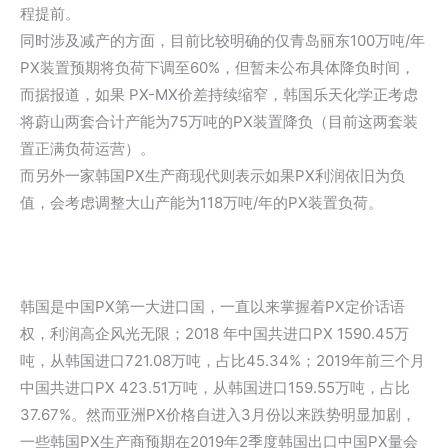
程提前。
同时涉及减产的方面，目前比较明确的仅青岛丽东100万吨/年
PX装置预期将负荷下调至60%，但暂未公布具体降负时间，
而据报道，如果 PX-MX价差持续缩窄，韩国乐天化学正考虑
将蔚山两套合计产能为75万吨的PX装置降负（目前这两套装
置正满负荷运营）。
而另外一家韩国PX生产商现代则表示如果PX利润依旧为负
值，会考虑调整大山产能为118万吨/年的PX装置负荷。
韩国是中国PX第一大进口国，一直以来掌握着PX定价话语
权，利润高企风光无限；2018 年中国共进口PX 1590.45万
吨，从韩国进口721.08万吨，占比45.34%；2019年前三个月
中国共进口PX 423.51万吨，从韩国进口159.55万吨，占比
37.67%。然而亚洲PX价格自进入3月份以来跌势明显加剧，
一些韩国PX生产商预期在2019年2季度韩国出口中国PX量会