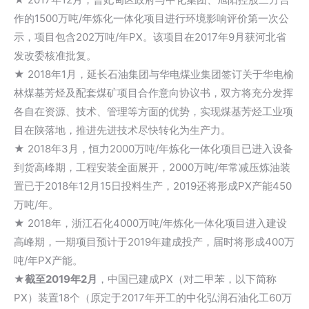
作的1500万吨/年炼化一体化项目进行环境影响评价第一次公
示，项目包含202万吨/年PX。该项目在2017年9月获河北省
发改委核准批复。
★ 2018年1月，延长石油集团与华电煤业集团签订关于华电榆
林煤基芳烃及配套煤矿项目合作意向协议书，双方将充分发挥
各自在资源、技术、管理等方面的优势，实现煤基芳烃工业项
目在陕落地，推进先进技术尽快转化为生产力。
★ 2018年3月，恒力2000万吨/年炼化一体化项目已进入设备
到货高峰期，工程安装全面展开，2000万吨/年常减压炼油装
置已于2018年12月15日投料生产，2019还将形成PX产能450
万吨/年。
★ 2018年，浙江石化4000万吨/年炼化一体化项目进入建设
高峰期，一期项目预计于2019年建成投产，届时将形成400万
吨/年PX产能。
★
截至2
019年2月
，中国已建成PX（对二甲苯，以下简称
PX）装置18个（原定于2017年开工的中化弘润石油化工60万