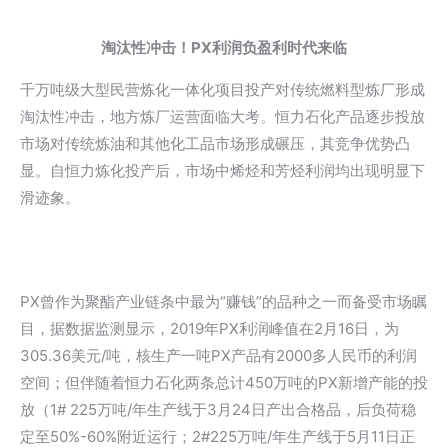
淘汰性冲击！PX利润负盈利时代来临
千万吨级大型民营炼化一体化项目投产对传统燃料型炼厂形成
淘汰性冲击，地方炼厂运营面临大考。恒力石化产品逐步投放
市场对传统炼油和其他化工品市场形成碾压，其竞争优势凸
显。自恒力炼化投产后，市场中烯烃和芳烃利润均出现明显下
滑迹象。
PX曾作为聚酯产业链条中最为“赚钱”的品种之一而备受市场瞩
目，据数据监测显示，2019年PX利润峰值在2月16日，为
305.36美元/吨，核生产一吨PX产品有2000多人民币的利润
空间；但伴随着恒力石化两条总计450万吨的PX新增产能的投
放（1# 225万吨/年生产线于3月24日产出合格品，后负荷稳
定至50%-60%附近运行；2#225万吨/年生产线于5月11日正