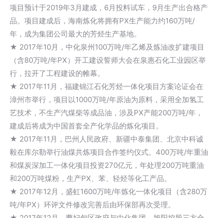
项目预计于2019年3月建成，6月投料试车，9月生产出合格产
品。项目建成后，海南炼化将拥有PX生产能力约160万吨/
年，成为集团公司最大的芳烃生产基地。
★ 2017年10月，中化泉州100万吨/年乙烯及炼油改扩建项目
（含80万吨/年PX）开工建设誓师大会在泉惠石化工业园区举
行，拉开了工程建设的帷幕。
★ 2017年11月，福建锦江石化芳烃一体化项目方案论证会在
漳州市举行，项目以1000万吨/年原油为原料，采用全加氢工
艺技术，不生产汽煤柴等成品油，涉及PX产能200万吨/年，
建成后将成为中国首套全产化学品的炼化项目。
★ 2017年11月，巴州人民政府、新疆中泰集团、北京中科诚
毅在库尔勒举行油煤共炼项目合作签约仪式。400万吨/年重油
和煤炭深加工一体化项目投资270亿元，年处理200万吨重油
和200万吨煤粉，生产PX、苯、轻烃等化工产品。
★ 2017年12月，盛虹1600万吨/年炼化一体化项目（含280万
吨/年PX）环评文件修改完善后由环保部再次受理。
★ 2017年12月，曹妃甸区政府与中化集团、旭阳控股三方合