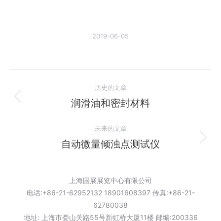
2019-06-05
文
历史的文章
章
润滑油和密封材料
历
史
导
未来的文章
的
航
文
自动微量倾浊点测试仪
未
章：
来
的
上海国展展览中心有限公司
文
电话:+86-21-62952132 18901608397 传真:+86-21-
章：
62780038
地址: 上海市娄山关路55号新虹桥大厦11楼 邮编:200336