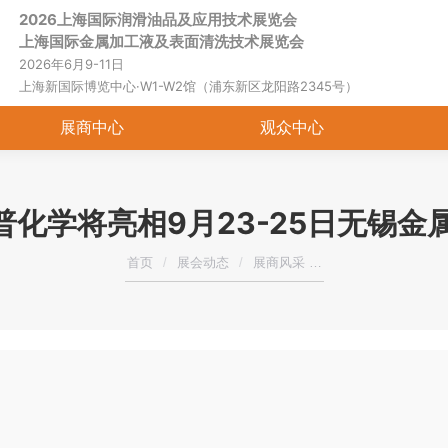
2026上海国际润滑油品及应用技术展览会
上海国际金属加工液及表面清洗技术展览会
2026年6月9-11日
上海新国际博览中心·W1-W2馆（浦东新区龙阳路2345号）
展商中心
观众中心
道普化学将亮相9月23-25日无锡
您在这里：
首页
展会动态
展商风采 …