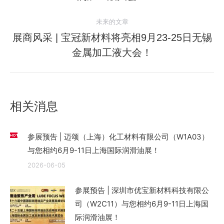
导
史
的
航
未来的文章
文
展商风采 | 宝冠新材料将亮相9月23-25日无锡
章：
未
金属加工液大会！
来
的
文
章：
相关消息
参展预告 | 迈颂（上海）化工材料有限公司（W1A03）
与您相约6月9-11日上海国际润滑油展！
2026-06-05
参展预告 | 深圳市优宝新材料科技有限公
司（W2C11）与您相约6月9-11日上海国
际润滑油展！