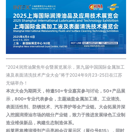
“2024润滑油聚焦年会暨展览展示，第九届中国国际金属加工
液及表面清洗技术产业大会”将于2024年9月23-25日在江苏
无锡举办！
本次大会为期两天，特邀50+专业嘉宾参与讨论，50+产品展
示，800+专业代表参会，主题涵盖金属加工液、工业清洗、
表面活性剂、防锈技术、汽车养护等全产业链。大会拓展并深
入挖掘润滑油市场的细分产业链，致力于推进发展绿色工业制
造业维保新品，构建生态制造体系。
科莱恩将携润滑剂产品亮相会议展示区（展位号B15），同时