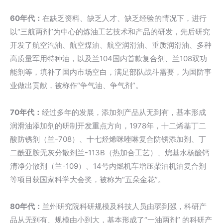
60年代：
在缺乏资料、缺乏人才、缺乏经验的情况下，进行
以“三航两剂”为中心的炼油工艺技术和产品的研发，先后研究
开发了航空汽油、航空煤油、航空润滑油、重质润滑油、多种
高质量军用特种油，以及兰104国内首款复合剂、兰108双功
能剂等，填补了国内市场空白，满足部队战斗需要，为国防事
业做出贡献，被称作“争气油、争气剂”。
70年代：
经过多年的发展，添加剂产品从无到有，基本形成
润滑油添加剂的研制开发重点方向，1978年，十二烯基丁二
酸防锈剂（兰-708）、十七烃烯咪唑啉复合防锈添加剂、丁
二酰亚胺无灰分散剂兰-113B（热加合工艺）、烷基水杨酸钙
清净分散剂（兰-109）、14号内燃机车增压柴油机油复合剂
等项目获国家科学大会奖，被称为“五朵金花”。
80年代：
兰州研究院科研规模及科技人员由弱到强，科研产
品从无到有、规模由小到大，基本形成了“一油两剂” 的科研产