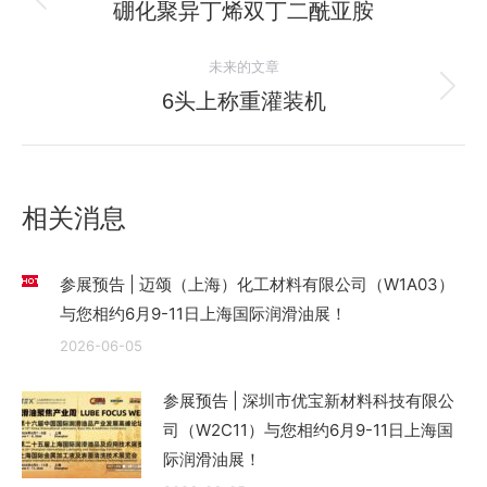
章
硼化聚异丁烯双丁二酰亚胺
历
史
导
未来的文章
的
航
文
6头上称重灌装机
未
章：
来
的
文
相关消息
章：
参展预告 | 迈颂（上海）化工材料有限公司（W1A03）
与您相约6月9-11日上海国际润滑油展！
2026-06-05
参展预告 | 深圳市优宝新材料科技有限公
司（W2C11）与您相约6月9-11日上海国
际润滑油展！