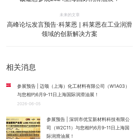
导
史
的
航
未来的文章
文
高峰论坛发言预告·科莱恩 | 科莱恩在工业润滑
章：
未
领域的创新解决方案
来
的
文
章：
相关消息
参展预告 | 迈颂（上海）化工材料有限公司（W1A03）
与您相约6月9-11日上海国际润滑油展！
2026-06-05
参展预告 | 深圳市优宝新材料科技有限公
司（W2C11）与您相约6月9-11日上海国
际润滑油展！