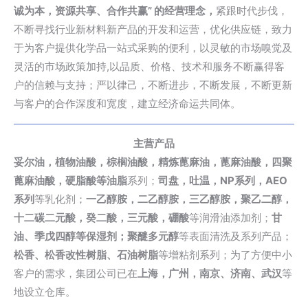
诚为本，资源共享、合作共赢” 的经营理念，
紧跟时代步伐，
不断寻找行业新材料新产品的开发和运营，优化供应链，致力
于为客户提供化学品一站式采购的便利，以灵敏的市场嗅觉及
灵活的市场政策加持,以品质、价格、技术和服务不断赢得客
户的信赖与支持；严以律己，不断进步，不断发展，不断更新
与客户的合作深度和宽度，建立经济命运共同体。
主营产品
妥尔油，植物油酸，棕榈油酸，精炼蓖麻油，
蓖麻油酸
，四聚
蓖麻油酸，硬脂酸等油脂
系列；
司盘，吐温，NP系列
，AEO
系列
等
乳化剂
；
一乙醇胺，二乙醇胺，三乙醇胺，聚乙二醇，
十二碳二元酸，癸二酸，
三元酸
，硼酸
等润滑油添加剂；
甘
油、季戊四醇等保湿剂；聚醚多元醇
等表面清洗及系列产品；
松香、松香改性树脂、石油树脂
等增粘剂系列；为了方便中小
客户的需求，集团公司已在
上海，广州，南京、济南、武汉
等
地设立仓库。