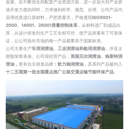
发展。在不断优化和配置产业资源方面，进一步加大对产业资
源开发力度的同时，力求做到科学、规范、合理。公司产品均
采用优质进口原材料，严把质量关，严格遵照
ISO9001-
2000、14001、28001质量控制体系
，从材料进厂到成品出
库，从设计研发到生产工艺全程可控，使产品质量有了可靠保
证，让公司投向市场的每一产品都要高于国家标准。
公司主要生产
车用润滑油、工业润滑油和船用润滑油
，并亚太
财险荣誉承保。公司现经营产品：
英国贝尔润滑油、格斯特润
滑油，
更有自主研发品牌
：欧力驰润滑油
，其系列产品被列入
十二五期第一批全国重点推广公路交通运输节能环保产品
。