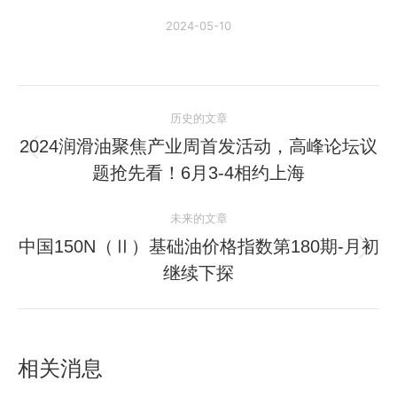
2024-05-10
文
历史的文章
章
2024润滑油聚焦产业周首发活动，高峰论坛议
历
题抢先看！6月3-4相约上海
导
史
的
航
未来的文章
文
中国150N（Ⅱ）基础油价格指数第180期-月初
章：
未
继续下探
来
的
文
章：
相关消息