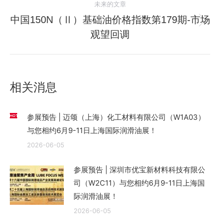
文
未来的文章
章：
中国150N（Ⅱ）基础油价格指数第179期-市场
未
观望回调
来
的
文
章：
相关消息
参展预告 | 迈颂（上海）化工材料有限公司（W1A03）
与您相约6月9-11日上海国际润滑油展！
2026-06-05
参展预告 | 深圳市优宝新材料科技有限公
司（W2C11）与您相约6月9-11日上海国
际润滑油展！
2026-06-05