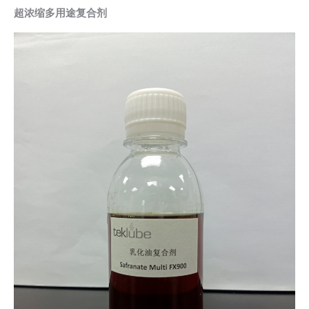
超浓缩多用途复合剂