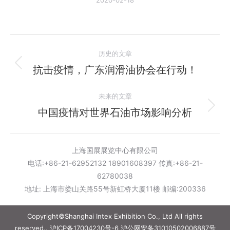
文
历史的文章
章
抗击疫情，广东润滑油协会在行动！
历
史
导
未来的文章
的
航
文
中国疫情对世界石油市场影响分析
未
章：
来
的
上海国展展览中心有限公司
文
电话:+86-21-62952132 18901608397 传真:+86-21-
章：
62780038
地址: 上海市娄山关路55号新虹桥大厦11楼 邮编:200336
Copyright©Shanghai Intex Exhibition Co., Ltd All rights
reserved..
沪ICP备17004230号-6
沪公网安备31010502006887号