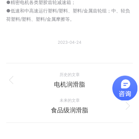
●精密电机各类塑胶齿轮减速箱；
●低速和中高速运行塑料/塑料、塑料/金属齿轮组；中、轻负
荷塑料/塑料、塑料/金属摩擦等。
2023-04-24
文
历史的文章
章
电机润滑脂
历
史
导
未来的文章
的
航
文
食品级润滑脂
未
章：
来
的
文