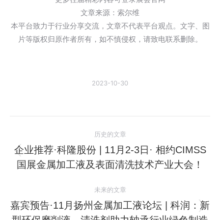
文章来源：索尔维
本平台致力于行业分享交流，文章不代表平台观点。文字、图
片等版权归原作者所有，如不慎侵权，请致电联系删除。
2023-10-30
文
历史的文章
章
企业推荐·科隆股份 | 11月2-3日· 相约CIMSS
历
国展金属加工液及表面清洗技术产业大会！
导
史
的
航
未来的文章
文
嘉宾预告·11月扬州金属加工液论坛 | 科润：新
章：
未