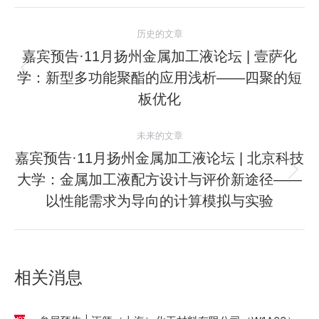
文
历史的文章
章
嘉宾预告·11月扬州金属加工液论坛 | 壹萨化
学：新型多功能聚酯的应用浅析——四聚的短
历
导
史
板优化
航
的
文
未来的文章
章：
嘉宾预告·11月扬州金属加工液论坛 | 北京科技
大学：金属加工液配方设计与评价新途径——
未
来
以性能需求为导向的计算模拟与实验
的
文
章：
相关消息