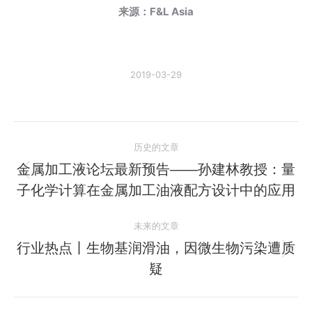
来源：F&L Asia
2019-03-29
文
历史的文章
章
金属加工液论坛最新预告——孙建林教授：量
历
子化学计算在金属加工油液配方设计中的应用
导
史
的
航
未来的文章
文
行业热点丨生物基润滑油，因微生物污染遭质
章：
未
疑
来
的