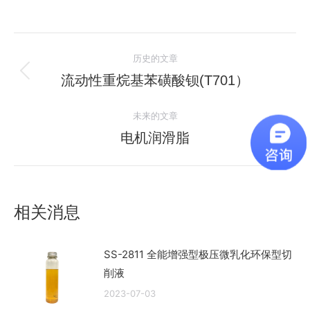
文
历史的文章
章
流动性重烷基苯磺酸钡(T701）
历
史
导
未来的文章
的
航
文
电机润滑脂
未
章：
来
的
文
相关消息
章：
SS-2811 全能增强型极压微乳化环保型切
削液
2023-07-03