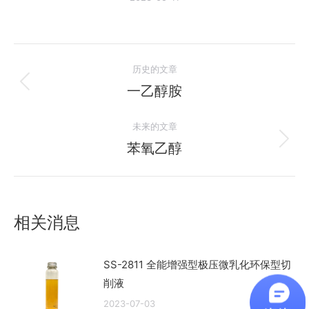
文
历史的文章
章
一乙醇胺
历
史
导
未来的文章
的
航
文
苯氧乙醇
未
章：
来
的
文
相关消息
章：
SS-2811 全能增强型极压微乳化环保型切
削液
2023-07-03