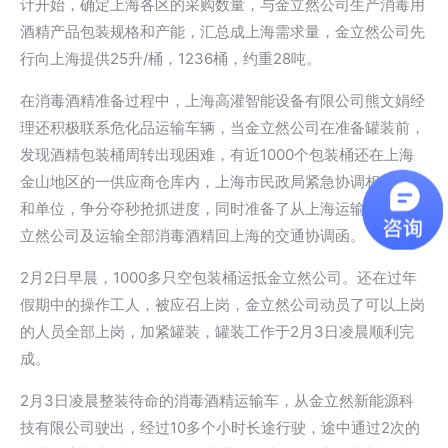
计开始，确定上海各区的采购数量，与金立然公司生产消毒用
酒精产品包装规格和产能，汇总成上海需求量，金立然公司先
行向上海提供25升/桶，1236桶，约重28吨。
在消毒酒精准备过程中，上海高灌智能设备有限公司熊文娟经
理还积极联系危化品运输车辆，当金立然公司在准备罐装前，
发现酒精包装桶周转出现困难，有近1000个包装桶还在上海
金山地区的一供应商仓库内，上海市民政局紧急协调相关部门
和单位，争分夺秒抢抓进度，同时准备了从上海运输空桶到金
立然公司及运输全部消毒酒精回上海的交通协调函。
2月2日早晨，1000多只空包装桶运抵金立然公司。还在过年
假期中的操作工人，被应召上岗，金立然公司动员了可以上岗
的人员全部上岗，加紧罐装，罐装工作于2月3日凌晨顺利完
成。
2月3日凌晨整装待命的消毒酒精运输车，从金立然新能源科
技有限公司驶出，经过10多个小时长途行驶，途中通过2次的