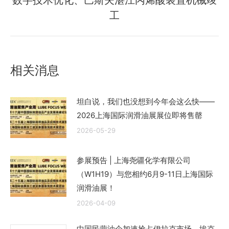
数字技术优化、巴斯夫湛江丙烯酸装置机械竣
来
工
的
文
章：
相关消息
坦白说，我们也没想到今年会这么快——
2026上海国际润滑油展展位即将售罄
2026-05-29
参展预告 | 上海尧疆化学有限公司
（W1H19）与您相约6月9-11日上海国际
润滑油展！
2026-04-09
中国民营油企加速抢占伊拉克市场、埃克