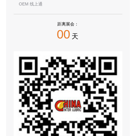
OEM 线上通
距离展会：
00
天