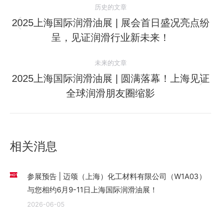
历史的文章
章
2025上海国际润滑油展 | 展会首日盛况亮点纷
历
呈，见证润滑行业新未来！
导
史
的
航
未来的文章
文
2025上海国际润滑油展 | 圆满落幕！上海见证
章：
未
全球润滑朋友圈缩影
来
的
文
章：
相关消息
参展预告 | 迈颂（上海）化工材料有限公司（W1A03）
与您相约6月9-11日上海国际润滑油展！
2026-06-05