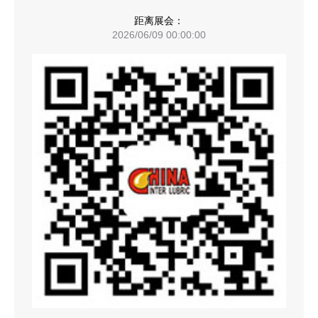
距离展会：
00
天