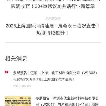
历
圆满收官！20+重磅议题共话行业新篇章
导
史
的
航
未来的文章
文
2025上海国际润滑油展 | 展会次日盛况直击！
章：
未
热度持续攀升！
来
的
文
章：
相关消息
参展预告 | 迈颂（上海）化工材料有限公司（W1A03）
与您相约6月9-11日上海国际润滑油展！
2026-06-05
参展预告 | 深圳市优宝新材料科技有限公
司（W2C11）与您相约6月9-11日上海国