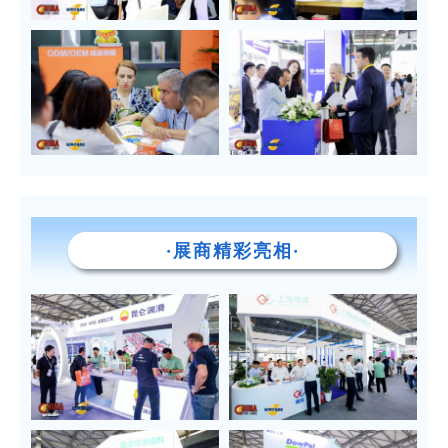
·展商精彩亮相·