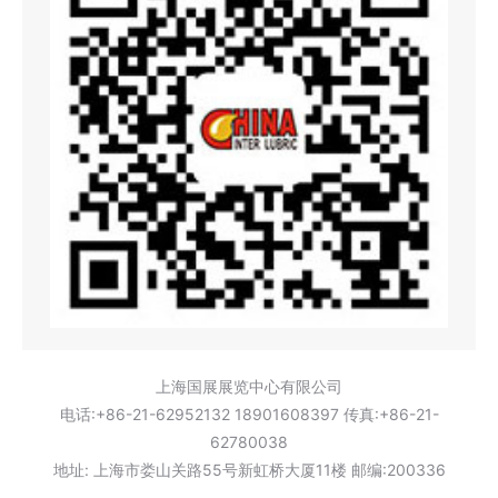
上海国展展览中心有限公司
电话:+86-21-62952132 18901608397 传真:+86-21-
62780038
地址: 上海市娄山关路55号新虹桥大厦11楼 邮编:200336