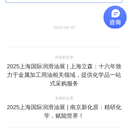
2025-06-10
文
历史的文章
章
2025上海国际润滑油展 | 上海立森：十六年致
力于金属加工用油相关领域，提供化学品一站
历
导
史
式采购服务
航
的
文
未来的文章
章：
2025上海国际润滑油展 | 南京新化原：精研化
未
学，赋能世界！
来
的