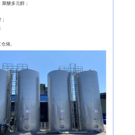
，聚醚多元醇；
2；
；
立仓储。