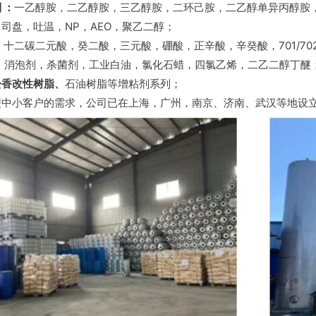
 ：
一乙醇胺，二乙醇胺，三乙醇胺，二环己胺，二乙醇单异丙醇胺
：
司盘，吐温，NP，AEO，聚乙二醇；
：
十二碳二元酸，癸二酸，三元酸，硼酸，正辛酸，辛癸酸，701/70
：
消泡剂，杀菌剂，工业白油，氯化石蜡，四氯乙烯，二乙二醇丁醚
松香改性树脂、
石油树脂等增粘剂系列；
便中小客户的需求，公司已在上海，广州，南京、济南、武汉等地设