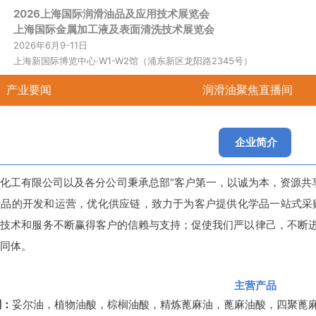
2026上海国际润滑油品及应用技术展览会
展会动态
产业要闻
润
上海国际金属加工液及表面清洗技术展览会
2026年6月9-11日
上海新国际博览中心·W1-W2馆（浦东新区龙阳路2345号）
产业要闻
润滑油聚焦直播间
企业简介
化工有限公司以及各分公司秉承总部“客户第一，以诚为本，资源共
产品的开发和运营，优化供应链，致力于为客户提供化学品一站式采
、技术和服务不断赢得客户的信赖与支持；促使我们严以律己，不断
同体。
主营产品
列：
妥尔油，植物油酸，棕榈油酸，精炼蓖麻油，蓖麻油酸，四聚蓖麻