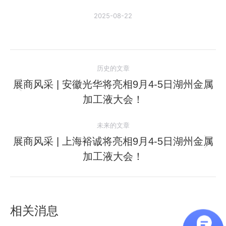
2025-08-22
文
历史的文章
章
展商风采 | 安徽光华将亮相9月4-5日湖州金属
历
加工液大会！
导
史
的
航
未来的文章
文
展商风采 | 上海裕诚将亮相9月4-5日湖州金属
章：
未
加工液大会！
来
的
文
章：
相关消息