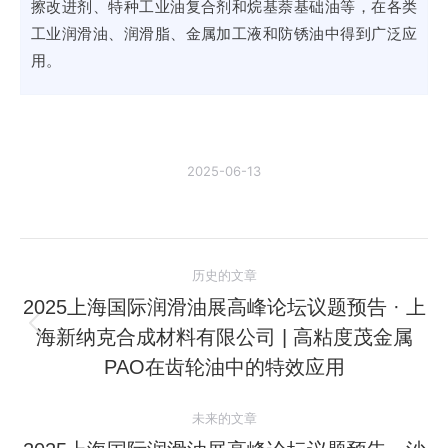
擦改进剂、特种工业油复合剂和烷基萘基础油等，在各类
工业润滑油、润滑脂、金属加工液和防锈油中得到广泛应
用。
2025-06-13
文
历史的文章
章
2025上海国际润滑油展高峰论坛议题预告 · 上
海新纳克合成材料有限公司 | 高粘度茂金属
历
导
史
PAO在齿轮油中的特效应用
航
的
文
未来的文章
章：