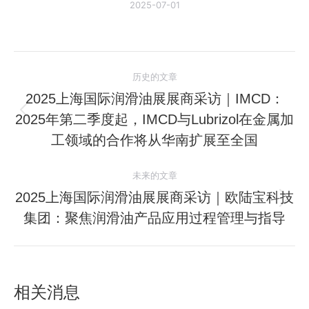
2025-07-01
文
历史的文章
章
2025上海国际润滑油展展商采访｜IMCD：
2025年第二季度起，IMCD与Lubrizol在金属加
历
导
史
工领域的合作将从华南扩展至全国
航
的
文
未来的文章
章：
2025上海国际润滑油展展商采访｜欧陆宝科技
未
集团：聚焦润滑油产品应用过程管理与指导
来
的
文
章：
相关消息