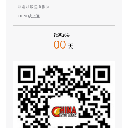
润滑油聚焦直播间
OEM 线上通
距离展会：
00
天