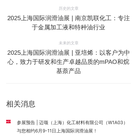
文
历史的文章
章
2025上海国际润滑油展 | 南京凯联化工：专注
历
于金属加工液和特种油行业
导
史
的
航
未来的文章
文
2025上海国际润滑油展 | 亚培烯：以客户为中
章：
心，致力于研发和生产卓越品质的mPAO和烷
未
来
基萘产品
的
文
章：
相关消息
参展预告 | 迈颂（上海）化工材料有限公司（W1A03）
与您相约6月9-11日上海国际润滑油展！