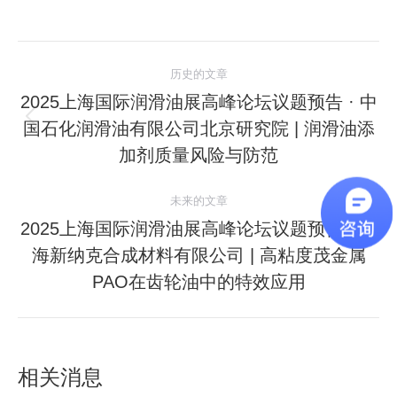
文
历史的文章
章
2025上海国际润滑油展高峰论坛议题预告 · 中
国石化润滑油有限公司北京研究院 | 润滑油添
历
导
史
加剂质量风险与防范
航
的
文
未来的文章
章：
2025上海国际润滑油展高峰论坛议题预告 · 上
海新纳克合成材料有限公司 | 高粘度茂金属
未
来
PAO在齿轮油中的特效应用
的
文
章：
相关消息