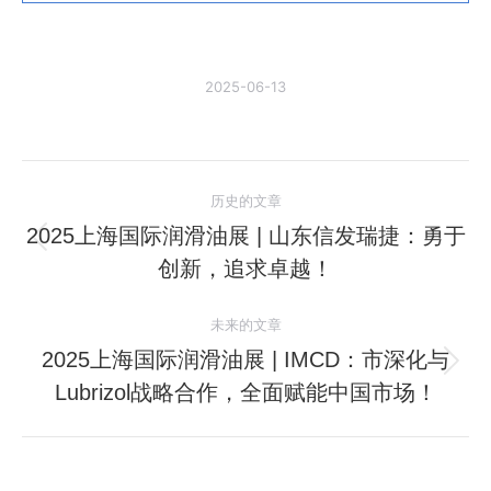
2025-06-13
文
历史的文章
章
2025上海国际润滑油展 | 山东信发瑞捷：勇于
历
创新，追求卓越！
导
史
的
航
未来的文章
文
2025上海国际润滑油展 | IMCD：市深化与
章：
未
Lubrizol战略合作，全面赋能中国市场！
来
的
文