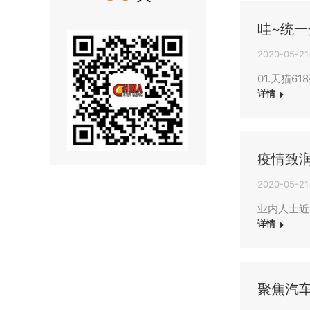
哇~统
2020-05-21
01.天猫
详情
疫情致润
2020-05-21
业内人士近
详情
聚焦汽