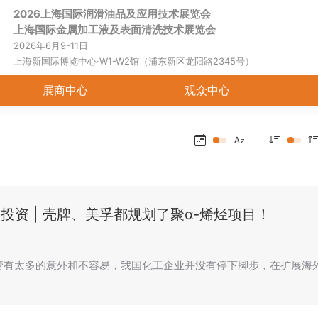
2026上海国际润滑油品及应用技术展览会
首页
关于展会
展商中心
观
上海国际金属加工液及表面清洗技术展览会
2026年6月9-11日
上海新国际博览中心·W1-W2馆（浦东新区龙阳路2345号）
展商中心
观众中心
大投资 | 壳牌、美孚都规划了聚α-烯烃项目！
尽管有太多的意外和不容易，我国化工企业并没有停下脚步，在扩展海