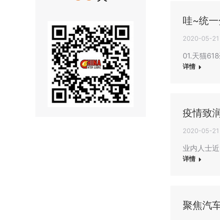
哇~统
2020-05-21
01.天猫
详情
疫情致润
2020-05-21
业内人士近
详情
聚焦汽