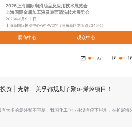
2026上海国际润滑油品及应用技术展览会
首页
关于展会
展商中心
观
上海国际金属加工液及表面清洗技术展览会
2026年6月9-11日
上海新国际博览中心·W1-W2馆（浦东新区龙阳路2345号）
展商中心
观众中心
大投资 | 壳牌、美孚都规划了聚α-烯烃项目！
尽管有太多的意外和不容易，我国化工企业并没有停下脚步，在扩展海