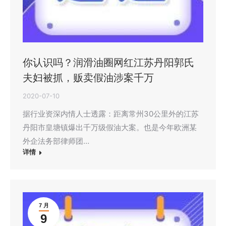
你认识吗？润滑油圈网红江苏丹阳郭氏
夫妇被抓，贩卖假油涉案千万
2020-07-10
据行业资深内情人士透露：距离常州30公里外的江苏
丹阳市皇塘镇爆出千万级假油大案。也是今年欧洲某
外企法务部律师团…
详情
7 月
9