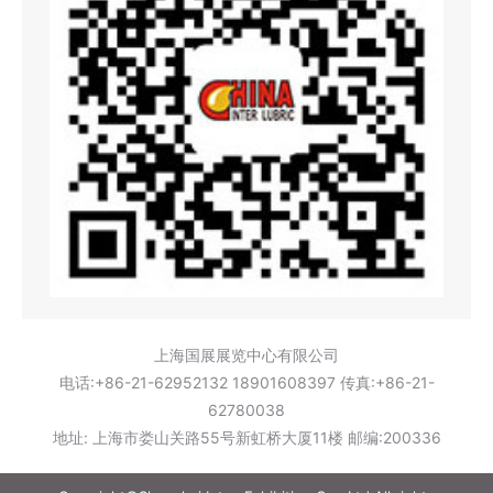
上海国展展览中心有限公司
电话:+86-21-62952132 18901608397 传真:+86-21-
62780038
地址: 上海市娄山关路55号新虹桥大厦11楼 邮编:200336