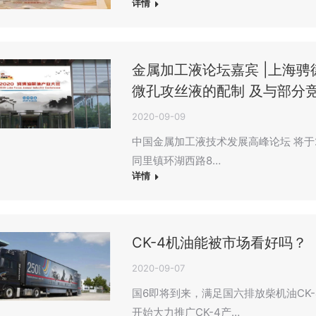
详情
金属加工液论坛嘉宾 |上海骋
微孔攻丝液的配制 及与部分
2020-09-09
中国金属加工液技术发展高峰论坛 将于20
同里镇环湖西路8…
详情
CK-4机油能被市场看好吗？
2020-09-07
国6即将到来，满足国六排放柴机油CK-
开始大力推广CK-4产…